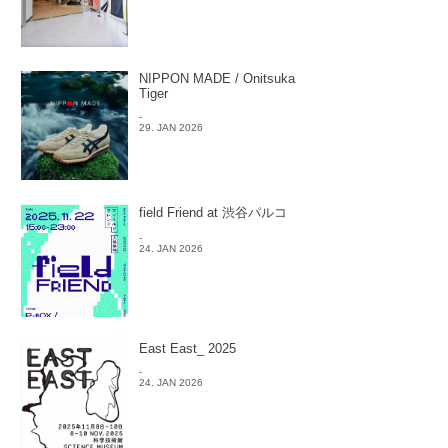
NIPPON MADE / Onitsuka
Tiger
-
29. JAN 2026
field Friend at 渋谷パルコ
-
24. JAN 2026
East East_ 2025
-
24. JAN 2026