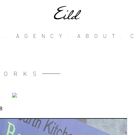
S.
AGENCY.
ABOUT.
WORKS
8