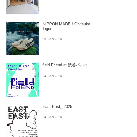
NIPPON MADE / Onitsuka
Tiger
-
29. JAN 2026
field Friend at 渋谷パルコ
-
24. JAN 2026
East East_ 2025
-
24. JAN 2026