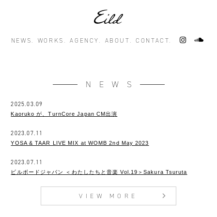
NEWS.
WORKS.
AGENCY.
ABOUT.
CONTACT.
NEWS
2025.03.09
Kaoruko が、TurnCore Japan CM出演
2023.07.11
YOSA & TAAR LIVE MIX at WOMB 2nd May 2023
2023.07.11
ビルボードジャパン ＜わたしたちと音楽 Vol.19＞Sakura Tsuruta
VIEW MORE