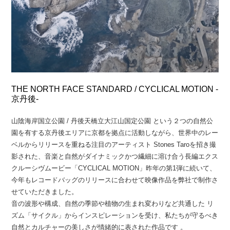
THE NORTH FACE STANDARD / CYCLICAL MOTION -
京丹後-
山陰海岸国立公園 / 丹後天橋立大江山国定公園 という２つの自然公
園を有する京丹後エリアに京都を拠点に活動しながら、世界中のレー
ベルからリリースを重ねる注目のアーティスト Stones Taroを招き撮
影された、音楽と自然がダイナミックかつ繊細に溶け合う長編エクス
クルーシヴムービー「CYCLICAL MOTION」昨年の第1弾に続いて、
今年もレコードバッグのリリースに合わせて映像作品を弊社で制作さ
せていただきました。
音の波形や構成、自然の季節や植物の生まれ変わりなど共通した リ
ズム「サイクル」からインスピレーションを受け、私たちが守るべき
自然とカルチャーの美しさが情緒的に表された作品です 。