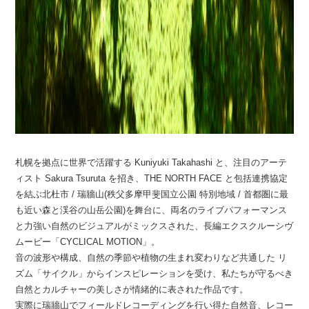
札幌を拠点に世界で活躍する Kuniyuki Takahashi と、注目のアーテ
ィスト Sakura Tsuruta を招き、THE NORTH FACE と包括連携協定
を結ぶ北杜市 / 瑞牆山(秩父多摩甲斐国立公園 特別地域 / 首都圏に最
も近い森と渓谷の山岳公園)を舞台に、両名のライブパフォーマンス
と力強い自然のビジュアルがミックスされた、長編エクスクルーシヴ
ムービー「CYCLICAL MOTION」。
音の波形や構成、自然の季節や植物の生まれ変わりなど共通した リ
ズム「サイクル」からインスピレーションを受け、私たちが守るべき
自然とカルチャーの美しさが情緒的に表された作品です。
実際に瑞牆山でフィールドレコーディングを行い得た自然音、レコー