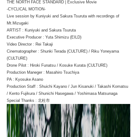
THE NORTH FACE STANDARD | Exclusive Movie
-CYCLICAL MOTION-
Live session by Kuniyuki and Sakura Tsuruta with recordings of
Mt.Mizugaki
ARTIST : Kuniyuki and Sakura Tsuruta
Executive Producer : Yuta Shimizu (EILD)
Video Director : Rei Takaji
Cinematographer : Shunki Terada (CULTURE) / Riku Yoneyama
(CULTURE)
Drone Pilot : Hiroki Funatsu / Kosuke Kurata (CULTURE)
Production Maneger : Masahiro Tsuchiya
PA : Kyosuke Asano
Production Staff : Shuichi Kayano / Jun Kisanuki / Takashi Komatsu
/ Kento Fujikura / Shunichi Hasegawa / Yoshimasa Matsunaga
Special Thanks : 北杜市