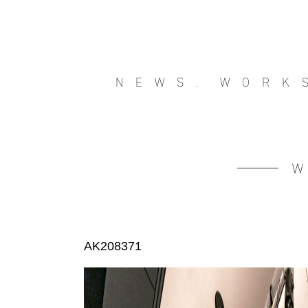
NEWS.
WORK
AK208371