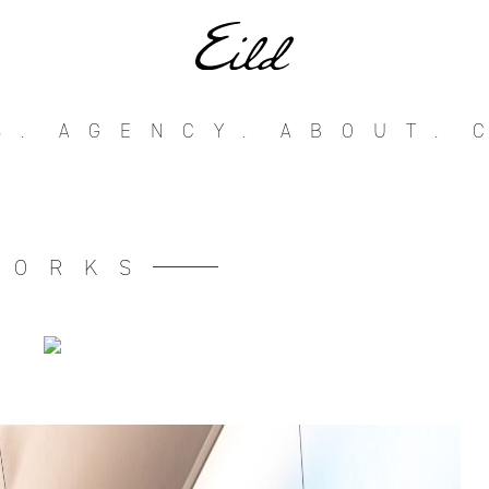
S.
AGENCY.
ABOUT.
WORKS