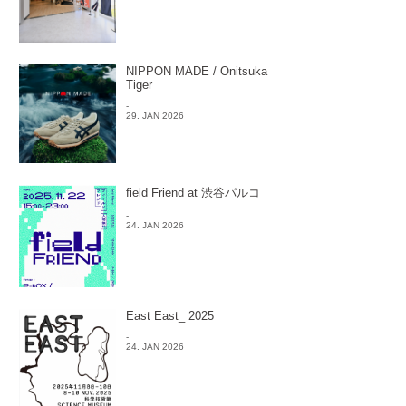
NIPPON MADE / Onitsuka
Tiger
-
29. JAN 2026
field Friend at 渋谷パルコ
-
24. JAN 2026
East East_ 2025
-
24. JAN 2026