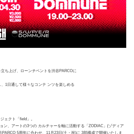
」を立ち上げ、ローンチベントを渋谷PARCOに
招聘し、1日通して様々なコンテ ンツを楽しめる
゙ェクト「field」。
ン、アートの3つの カルチャーを軸に活動する「ZODIAC」(ゾディア
渋谷PARCO 5周年に合わせ、11月23日(土・祝)に 3部構成で開催いたしま