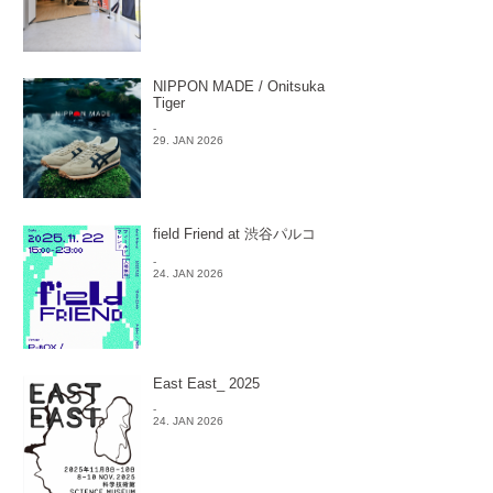
NIPPON MADE / Onitsuka
Tiger
-
29. JAN 2026
field Friend at 渋谷パルコ
-
24. JAN 2026
East East_ 2025
-
24. JAN 2026