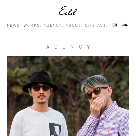
NEWS.
WORKS.
AGENCY.
ABOUT.
CONTACT.
AGENCY