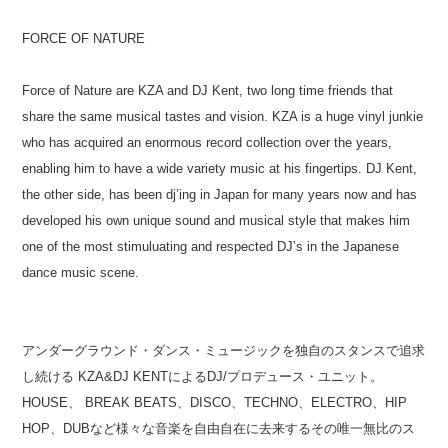
FORCE OF NATURE
Force of Nature are KZA and DJ Kent, two long time friends that
share the same musical tastes and vision. KZA is a huge vinyl junkie
who has acquired an enormous record collection over the years,
enabling him to have a wide variety music at his fingertips. DJ Kent,
the other side, has been dj’ing in Japan for many years now and has
developed his own unique sound and musical style that makes him
one of the most stimuluating and respected DJ’s in the Japanese
dance music scene.
アンダーグラウンド・ダンス・ミュージックを独自のスタンスで追求
し続ける KZA&DJ KENTによるDJ/プロデュース・ユニット。
HOUSE、 BREAK BEATS、DISCO、TECHNO、ELECTRO、HIP
HOP、DUBなど様々な音楽を自由自在に去来するその唯一無比のス