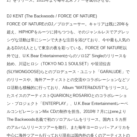
2』をリリース。2015年より毎年北米ツアーを成功させる。
DJ KENT (The Backwoods / FORCE OF NATURE)
FORCE OF NATUREのDJ／プロデューサー。キャリアは既に20年を
超え、HIPHOPをルーツに持ちつつも、そのジャンルレスでアグレッ
シヴな活動は常にシーンで大きな注目を浴びており、今や最も人気の
あるDJの1人として東京の夜を彩っている。FORCE OF NATURE以
外では、U.K.Bear Entertainmentからのソロ12″ Singleのリリースを
始め、川辺ヒロシ（TOKYO NO.1 SOULSET）や笹沼位吉
(SLYMONGOOSE)らとのプロデュース・ユニット「GARALUDE」で
のリリースや、海外アーティストとの交流やコラボレーションなどソ
ロ活動も積極的に行っており、Album “WATER&DUST”をリリースし
たスイスのアーティストQUARIONとROSARIOとのコラボレーショ
ン・プロジェクト「ENTERPLAY」、U.K.Bear Entertainmentレーベ
ルコンピレーションMix CDの制作を担当。2010年７月にはeneより
The Backwoods名義で初のソロアルバムをリリース。国内１５カ所
のアルバムリリースツアーを敢行。また毎年ヨーロッパ～アメリカを
中心に海外ツアーも行っており現在は国内外の多くのアーティストの